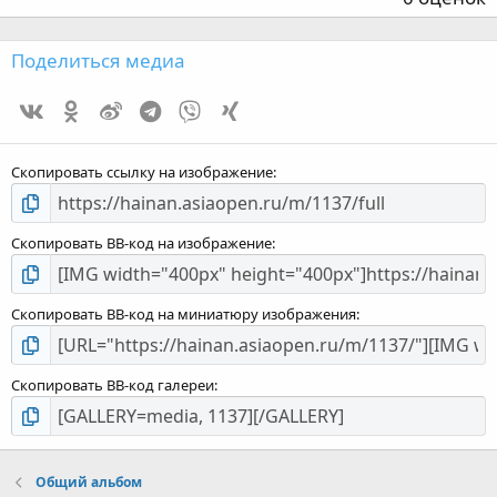
з
Поделиться медиа
Vk
Ok
Weibo
Telegram
Viber
Xing
з
Скопировать ссылку на изображение
Скопировать BB-код на изображение
Скопировать BB-код на миниатюру изображения
Скопировать BB-код галереи
Общий альбом