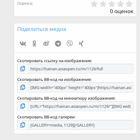
0
Оценка
,
0 оценок
0
0
з
Поделиться медиа
в
ё
Vk
Ok
Weibo
Telegram
Viber
Xing
з
д
Скопировать ссылку на изображение
Скопировать BB-код на изображение
Скопировать BB-код на миниатюру изображения
Скопировать BB-код галереи