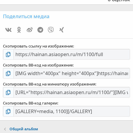
з
Поделиться медиа
Vk
Ok
Weibo
Telegram
Viber
Xing
з
Скопировать ссылку на изображение
Скопировать BB-код на изображение
Скопировать BB-код на миниатюру изображения
Скопировать BB-код галереи
Общий альбом