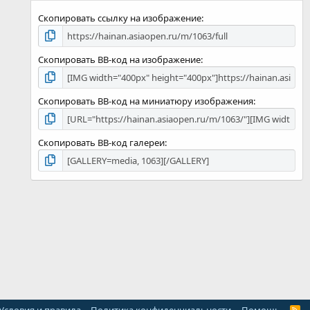
д
Скопировать ссылку на изображение
Скопировать BB-код на изображение
Скопировать BB-код на миниатюру изображения
Скопировать BB-код галереи
R