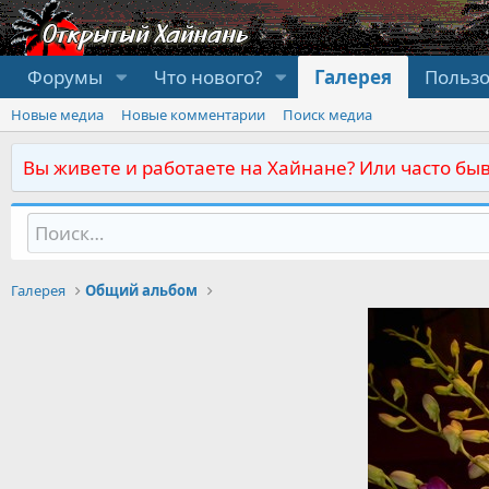
Форумы
Что нового?
Галерея
Польз
Новые медиа
Новые комментарии
Поиск медиа
Вы живете и работаете на Хайнане? Или часто быв
Галерея
Общий альбом