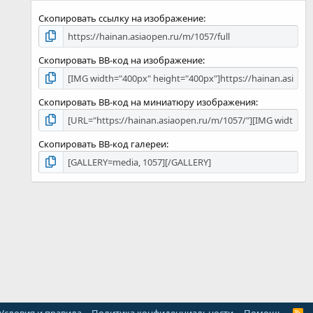
д
Скопировать ссылку на изображение
Скопировать BB-код на изображение
Скопировать BB-код на миниатюру изображения
Скопировать BB-код галереи
R