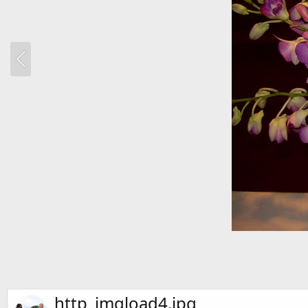
http_imgload4.jpg