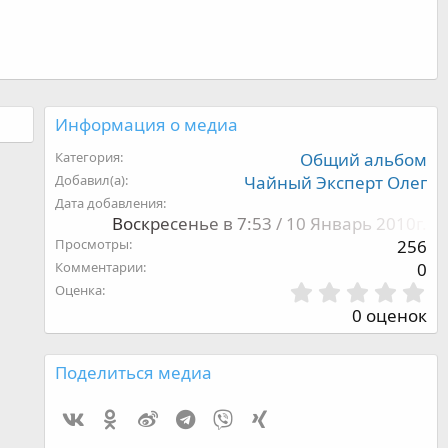
Информация о медиа
Категория
Общий альбом
Добавил(а)
Чайный Эксперт Олег
Дата добавления
Воскресенье в 7:53 / 10 Январь 2010г.
Просмотры
256
Комментарии
0
0
Оценка
,
0 оценок
0
0
з
Поделиться медиа
в
ё
Vk
Ok
Weibo
Telegram
Viber
Xing
з