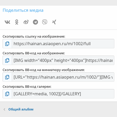
з
Поделиться медиа
Vk
Ok
Weibo
Telegram
Viber
Xing
з
Скопировать ссылку на изображение
Скопировать BB-код на изображение
Скопировать BB-код на миниатюру изображения
Скопировать BB-код галереи
Общий альбом